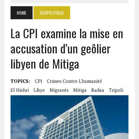
HOME
GÉOPOLITIQUE
La CPI examine la mise en
accusation d’un geôlier
libyen de Mitiga
TOPICS:
CPI
Crimes Contre L'humanité
El Hishri
Libye
Migrants
Mitiga
Radaa
Tripoli