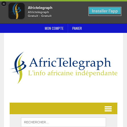
×
Africtelegraph
Installer l'app
Africtelegraph
Gratuit - Gratuit
MON COMPTE
PANIER