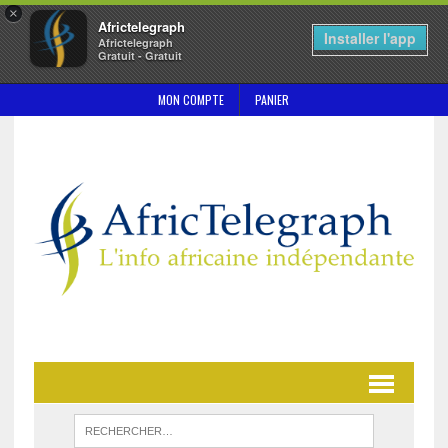
×
Africtelegraph
Installer l'app
Africtelegraph
Gratuit - Gratuit
MON COMPTE
PANIER