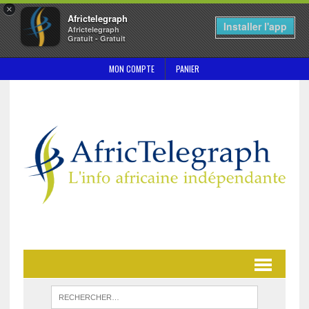
×
Africtelegraph
Installer l'app
Africtelegraph
Gratuit - Gratuit
MON COMPTE
PANIER