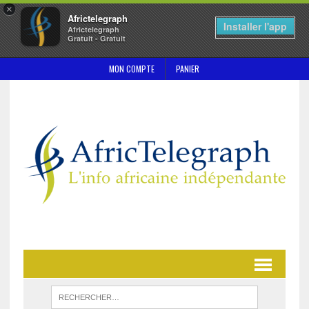
×
Africtelegraph
Installer l'app
Africtelegraph
Gratuit - Gratuit
MON COMPTE
PANIER