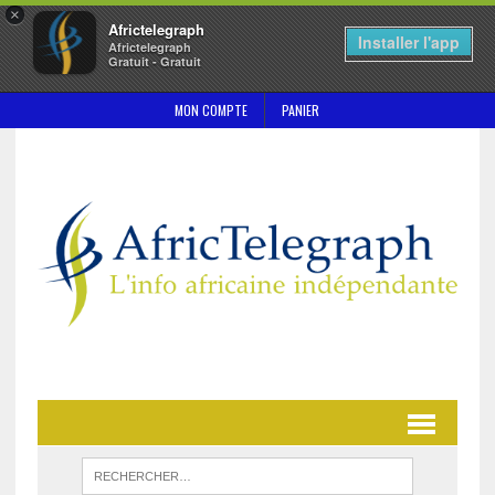
×
Africtelegraph
Installer l'app
Africtelegraph
Gratuit - Gratuit
MON COMPTE
PANIER