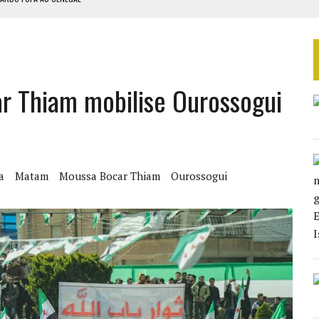
EURS D’ÉLECTRICITÉ SOLAIRE
LA FINALE AU MAROC
SOUTENIR DIOMAYE FAYE
r Thiam mobilise Ourossogui
 4E PHASE DE L’APE
a
Matam
Moussa Bocar Thiam
Ourossogui