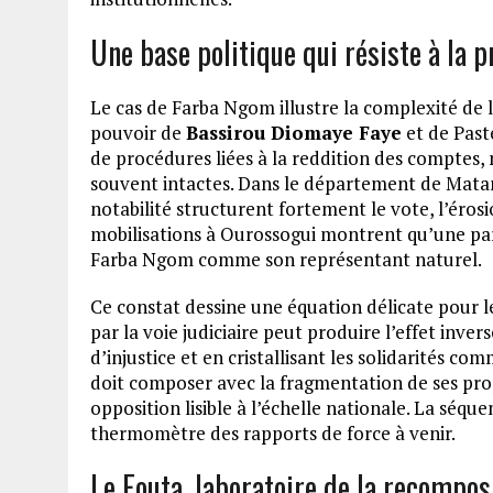
Une base politique qui résiste à la p
Le cas de Farba Ngom illustre la complexité de l
pouvoir de
Bassirou Diomaye Faye
et de Paste
de procédures liées à la reddition des comptes,
souvent intactes. Dans le département de Matam,
notabilité structurent fortement le vote, l’éros
mobilisations à Ourossogui montrent qu’une parti
Farba Ngom comme son représentant naturel.
Ce constat dessine une équation délicate pour le
par la voie judiciaire peut produire l’effet inve
d’injustice et en cristallisant les solidarités co
doit composer avec la fragmentation de ses prop
opposition lisible à l’échelle nationale. La séq
thermomètre des rapports de force à venir.
Le Fouta, laboratoire de la recompos