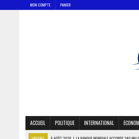
MON COMPTE
PANIER
ACCUEIL
POLITIQUE
INTERNATIONAL
ECONOM
URGENT:
6 AOÛT 2026
|
LA BANQUE MONDIALE ACCORDE 340 MILL