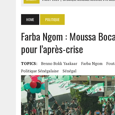
6 AOÛT 2026
|
RWANDA : LES MÉNAGES APPELÉS À DEVENIR PRODUCT
6 AOÛT 2026
|
MONDIAL 2030 : INFANTINO ACCUSÉ D’AVOIR PROMIS 
HOME
POLITIQUE
6 AOÛT 2026
|
SÉNÉGAL : ABDOU KHADIR SOW QUITTE LE PRP POUR 
Farba Ngom : Moussa Boca
6 AOÛT 2026
|
CÔTE D’IVOIRE-UE : 1 074 LIGNES TARIFAIRES DANS LA
pour l’après-crise
TOPICS:
Benno Bokk Yaakaar
Farba Ngom
Fout
Politique Sénégalaise
Sénégal