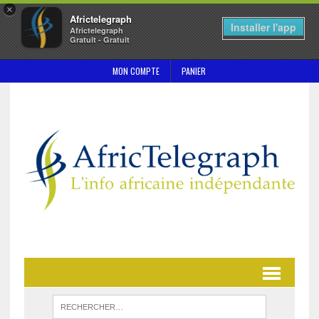
×
Africtelegraph
Installer l'app
Africtelegraph
Gratuit - Gratuit
MON COMPTE
PANIER