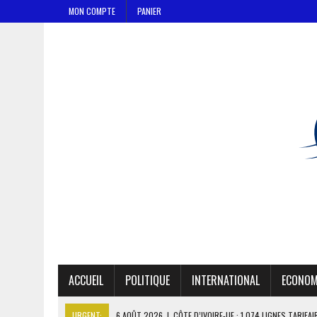
MON COMPTE
PANIER
ACCUEIL
POLITIQUE
INTERNATIONAL
ECONOM
URGENT:
6 AOÛT 2026
|
CÔTE D’IVOIRE-UE : 1 074 LIGNES TARIFA