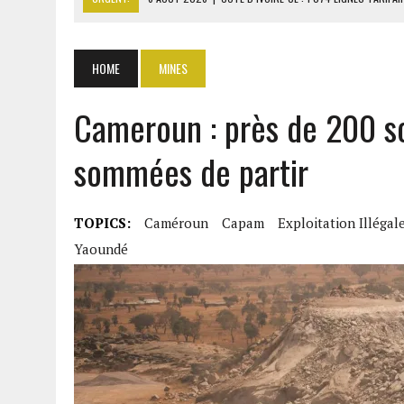
6 AOÛT 2026
|
LA BANQUE MONDIALE ACCORDE 340 MILLIARDS FCFA 
6 AOÛT 2026
|
CAN FÉMININE : LA CÔTE D’IVOIRE ET L’AFRIQUE DU 
HOME
MINES
6 AOÛT 2026
|
MONDIAL 2030 : INFANTINO ACCUSÉ D’AVOIR PROMIS 
Cameroun : près de 200 soc
6 AOÛT 2026
|
SÉNÉGAL : ABDOU KHADIR SOW QUITTE LE PRP POUR 
sommées de partir
TOPICS:
Caméroun
Capam
Exploitation Illégal
Yaoundé