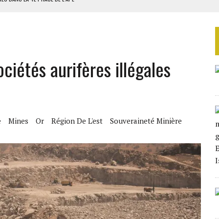
AU SÉNÉGAL
SUD DÉCROCHENT LEUR QUALIFICATION POUR LES QUARTS DE FINALE
LA FINALE AU MAROC
iétés aurifères illégales
SOUTENIR DIOMAYE FAYE
e
Mines
Or
Région De L'est
Souveraineté Minière