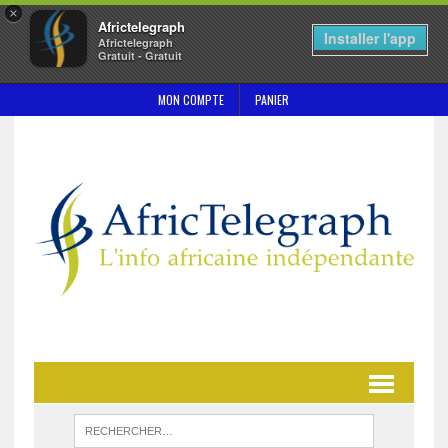
×
Africtelegraph
Installer l'app
Africtelegraph
Gratuit - Gratuit
MON COMPTE
PANIER