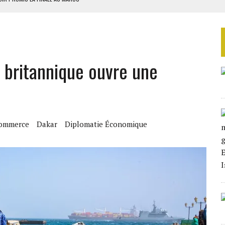
SOUTENIR DIOMAYE FAYE
 4E PHASE DE L’APE
AU SÉNÉGAL
britannique ouvre une
SUD DÉCROCHENT LEUR QUALIFICATION POUR LES QUARTS DE FINALE
Commerce
Dakar
Diplomatie Économique