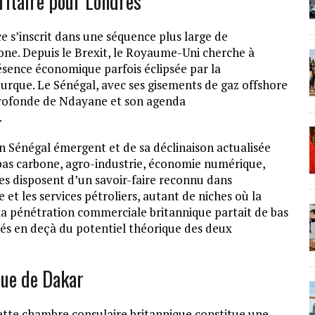
ritaire pour Londres
e s’inscrit dans une séquence plus large de
ne. Depuis le Brexit, le Royaume-Uni cherche à
résence économique parfois éclipsée par la
turque. Le Sénégal, avec ses gisements de gaz offshore
profonde de Ndayane et son agenda
.
an Sénégal émergent et de sa déclinaison actualisée
n bas carbone, agro-industrie, économie numérique,
ues disposent d’un savoir-faire reconnu dans
ue et les services pétroliers, autant de niches où la
la pénétration commerciale britannique partait de bas
tés en deçà du potentiel théorique des deux
que de Dakar
cette chambre consulaire britannique constitue une