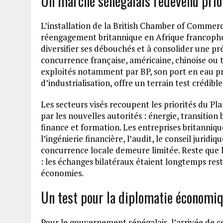
Un marché sénégalais redevenu prio
L’installation de la British Chamber of Commerc
réengagement britannique en Afrique francopho
diversifier ses débouchés et à consolider une p
concurrence française, américaine, chinoise ou 
exploités notamment par BP, son port en eau 
d’industrialisation, offre un terrain test crédible
Les secteurs visés recoupent les priorités du Pl
par les nouvelles autorités : énergie, transitio
finance et formation. Les entreprises britanniq
l’ingénierie financière, l’audit, le conseil juridiq
concurrence locale demeure limitée. Reste que 
: les échanges bilatéraux étaient longtemps res
économies.
Un test pour la diplomatie économi
Pour le gouvernement sénégalais, l’arrivée de 