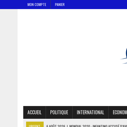
MON COMPTE
PANIER
ACCUEIL
POLITIQUE
INTERNATIONAL
ECONOM
URGENT:
6 AOÛT 2026
|
MONDIAL 2030 : INFANTINO ACCUSÉ D’AV