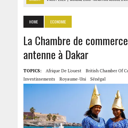
6 AOÛT 2026
|
SÉNÉGAL : ABDOU KHADIR SOW QUITTE LE PRP POUR 
6 AOÛT 2026
|
CÔTE D’IVOIRE-UE : 1 074 LIGNES TARIFAIRES DANS LA
HOME
ECONOMIE
6 AOÛT 2026
|
LA BANQUE MONDIALE ACCORDE 340 MILLIARDS FCFA 
La Chambre de commerce 
6 AOÛT 2026
|
CAN FÉMININE : LA CÔTE D’IVOIRE ET L’AFRIQUE DU 
antenne à Dakar
TOPICS:
Afrique De L'ouest
British Chamber Of 
Investissements
Royaume-Uni
Sénégal