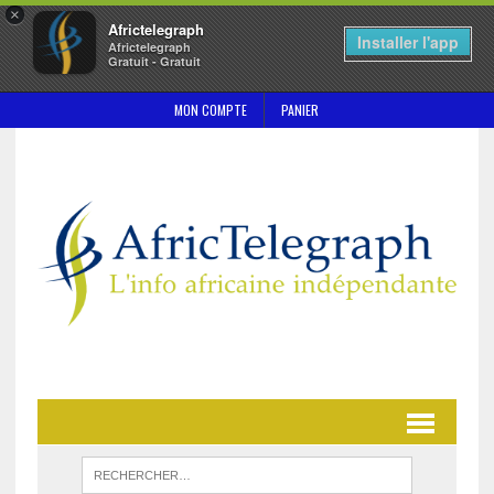
×
Africtelegraph
Installer l'app
Africtelegraph
Gratuit - Gratuit
MON COMPTE
PANIER