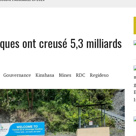
CTION DES VILLAGES S’OUVRE TIMIDEMENT
NS CONTRE LA RUSSIE
S AVEC LA GUERRE CONTRE L’IRAN
iques ont creusé 5,3 milliards
 BUDGÉTAIRES
Gouvernance
Kinshasa
Mines
RDC
Regideso