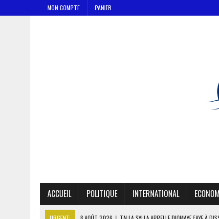
MON COMPTE
PANIER
ACCUEIL
POLITIQUE
INTERNATIONAL
ECONOM
URGENT:
8 AOÛT 2026
|
TALLA SYLLA APPELLE DIOMAYE FAYE À DI