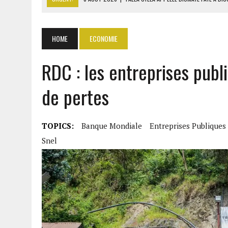
8 AOÛT 2026
|
LIBAN-SUD : LE CHANTIER DE RECONSTRU
8 AOÛT 2026
|
LE SÉNAT AMÉRICAIN ADOPTE UN PROJET DE SANCTIO
HOME
ECONOMIE
8 AOÛT 2026
|
L’ÉCONOMIE AMÉRICAINE PERD DES MILLIERS D’EMPLOI
RDC : les entreprises publ
8 AOÛT 2026
|
L’UNIVERSITÉ LIBANAISE FRAGILISÉE PAR LES COUPES
de pertes
TOPICS:
Banque Mondiale
Entreprises Publiques
Snel