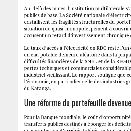
Au-delà des mines, l’institution multilatérale s
publics de base. La Société nationale d’électric
cristallisent les fragilités structurelles du porte
situation de quasi-monopole, peinent à couvrir 
accusent un retard d’investissement chronique d
Le taux d’accès à l’électricité en RDC reste l’un
en eau potable demeure aléatoire dans la plupa
difficultés financières de la SNEL et de la REGI
pertes techniques et commerciales considérables
industriel vieillissant. Le rapport souligne que 
l’économie, en particulier celle des industries
du Katanga.
Une réforme du portefeuille devenu
Pour la Banque mondiale, le coût d’opportunité 
transferts publics destinés à éponger les déficit
de garanties ou d’arriérés tolérés, se font au d