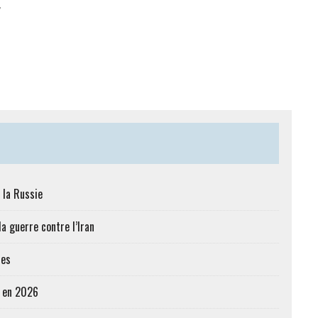
"
 la Russie
a guerre contre l’Iran
res
e en 2026