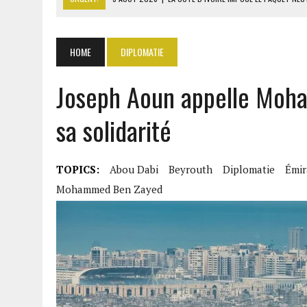
5 AOÛT 2026
|
TRUMP MENACE L’IRAN D’UNE FRAPPE SI ORMUZ REST
5 AOÛT 2026
|
TÉHÉRAN ET MASCATE NÉGOCIENT DES COULOIRS SÛR
HOME
DIPLOMATIE
5 AOÛT 2026
|
RDC : JUSQU’À 5000 TONNES D’URANIUM EXPORTÉES V
Joseph Aoun appelle Moh
5 AOÛT 2026
|
SÉNÉGAL : LANSANA GAGNY SAKHO PREND SES DISTA
sa solidarité
TOPICS:
Abou Dabi
Beyrouth
Diplomatie
Émir
Mohammed Ben Zayed