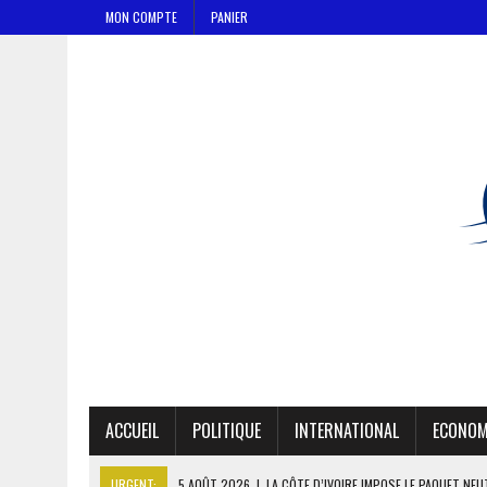
MON COMPTE
PANIER
ACCUEIL
POLITIQUE
INTERNATIONAL
ECONOM
URGENT:
5 AOÛT 2026
|
LA CÔTE D’IVOIRE IMPOSE LE PAQUET NE