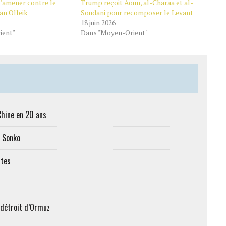
d’amener contre le
Trump reçoit Aoun, al-Charaa et al-
an Olleik
Soudani pour recomposer le Levant
18 juin 2026
ient"
Dans "Moyen-Orient"
Chine en 20 ans
c Sonko
ttes
 détroit d’Ormuz