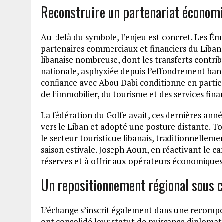
Reconstruire un partenariat économ
Au-delà du symbole, l’enjeu est concret. Les Émi
partenaires commerciaux et financiers du Liban 
libanaise nombreuse, dont les transferts contri
nationale, asphyxiée depuis l’effondrement banc
confiance avec Abou Dabi conditionne en partie l
de l’immobilier, du tourisme et des services finan
La fédération du Golfe avait, ces dernières anné
vers le Liban et adopté une posture distante. T
le secteur touristique libanais, traditionnellem
saison estivale. Joseph Aoun, en réactivant le c
réserves et à offrir aux opérateurs économiques
Un repositionnement régional sous c
L’échange s’inscrit également dans une recompos
ont consolidé leur statut de puissance diplomati