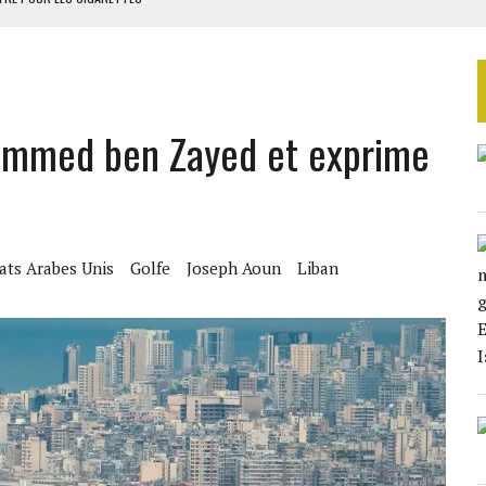
E FERMÉ
S DANS LE DÉTROIT D’ORMUZ
ERS LA CHINE EN 20 ANS
ammed ben Zayed et exprime
NCES AVEC SONKO
ats Arabes Unis
Golfe
Joseph Aoun
Liban