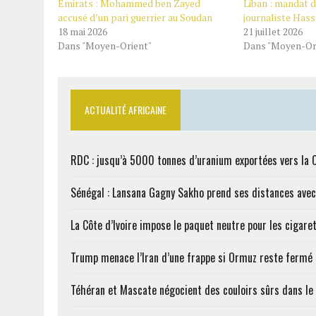
Émirats : Mohammed ben Zayed
Liban : mandat 
accusé d’un pari guerrier au Soudan
journaliste Hass
18 mai 2026
21 juillet 2026
Dans "Moyen-Orient"
Dans "Moyen-Or
ACTUALITÉ AFRICAINE
RDC : jusqu’à 5000 tonnes d’uranium exportées vers la 
Sénégal : Lansana Gagny Sakho prend ses distances ave
La Côte d’Ivoire impose le paquet neutre pour les cigare
Trump menace l’Iran d’une frappe si Ormuz reste fermé
Téhéran et Mascate négocient des couloirs sûrs dans le