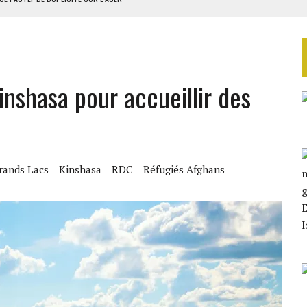
MODÈLE IVOIRIEN DE DÉVELOPPEMENT
 DU PROJET SÉNÉGALO-MAURITANIEN
 LA GRANDE CÔTE D’IVOIRE
nshasa pour accueillir des
OUR L’INDÉPENDANCE
rands Lacs
Kinshasa
RDC
Réfugiés Afghans