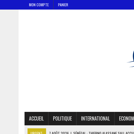
MON COMPTE
PANIER
ACCUEIL
POLITIQUE
INTERNATIONAL
ECONOM
URGENT:
7 AOÛT 2026
|
SÉNÉGAL : THIERNO ALASSANE SALL ACCU