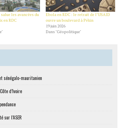
e salue les avancées du
Ebola en RDC : le retrait de l’USAID
ix en RDC
ouvre un boulevard à Pékin
19 juin 2026
e"
Dans "Géopolitique"
et sénégalo-mauritanien
Côte d’Ivoire
épendance
té sur l’ASER