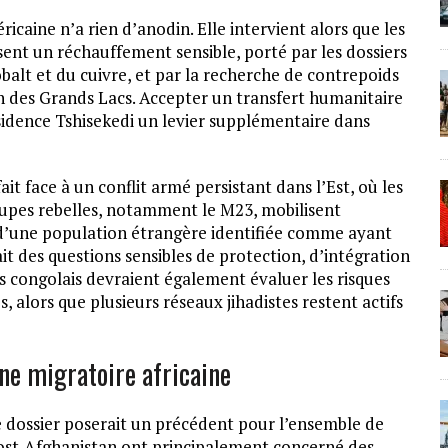
caine n’a rien d’anodin. Elle intervient alors que les
ent un réchauffement sensible, porté par les dossiers
obalt et du cuivre, et par la recherche de contrepoids
on des Grands Lacs. Accepter un transfert humanitaire
résidence Tshisekedi un levier supplémentaire dans
ait face à un conflit armé persistant dans l’Est, où les
oupes rebelles, notamment le M23, mobilisent
il d’une population étrangère identifiée comme ayant
t des questions sensibles de protection, d’intégration
ces congolais devraient également évaluer les risques
es, alors que plusieurs réseaux jihadistes restent actifs
ne migratoire africaine
e dossier poserait un précédent pour l’ensemble de
s post-Afghanistan ont principalement concerné des