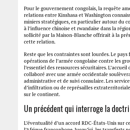
Pour le gouvernement congolais, la requête améri
relations entre Kinshasa et Washington connaiss
miniers stratégiques, en particulier autour du c
à l’influence chinoise et rwandaise dans la régi
sollicité par la Maison-Blanche offrirait à la p
cette relation.
Reste que les contraintes sont lourdes. Le pays f
opérations de l’armée congolaise contre les gr
l’essentiel des ressources sécuritaires. L’accue
collaboré avec une armée occidentale soulèverai
administrative et de suivi consulaire. Les servi
d’infiltration ou de représailles extraterritorial
sur le continent.
Un précédent qui interroge la doctri
L’éventualité d’un accord RDC-États-Unis sur c
l’Afrique francophone. Jusqu’ici, les transfert