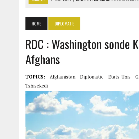
7 AOÛT 2026
|
LE PREMIER MINISTRE GUINÉEN SALUE LE 
7 AOÛT 2026
|
GAZ GTA : KOSMOS ENERGY ACTUALISE L’AVANCEMENT
HOME
DIPLOMATIE
7 AOÛT 2026
|
OUATTARA APPELLE À L’UNION NATIONALE POUR BÂTIR
RDC : Washington sonde Ki
7 AOÛT 2026
|
CÔTE D’IVOIRE : OUATTARA GRACIE 4 661 DÉTENUS P
Afghans
TOPICS:
Afghanistan
Diplomatie
Etats-Unis
G
Tshisekedi