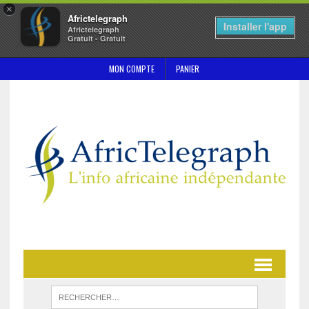
×
Africtelegraph
Installer l'app
Africtelegraph
Gratuit - Gratuit
MON COMPTE
PANIER