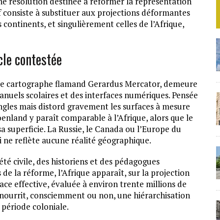
e résolution destinée à réformer la représentation
if consiste à substituer aux projections déformantes
 continents, et singulièrement celles de l’Afrique,
cle contestée
 le cartographe flamand Gerardus Mercator, demeure
nuels scolaires et des interfaces numériques. Pensée
angles mais distord gravement les surfaces à mesure
roenland y paraît comparable à l’Afrique, alors que le
sa superficie. La Russie, le Canada ou l’Europe du
 ne reflète aucune réalité géographique.
iété civile, des historiens et des pédagogues
de la réforme, l’Afrique apparaît, sur la projection
face effective, évaluée à environ trente millions de
il nourrit, consciemment ou non, une hiérarchisation
 période coloniale.