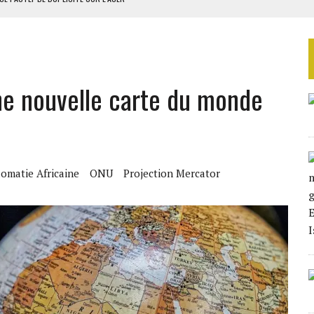
 DU PROJET SÉNÉGALO-MAURITANIEN
 LA GRANDE CÔTE D’IVOIRE
OUR L’INDÉPENDANCE
ne nouvelle carte du monde
E DUPLICITÉ SUR L’ASER
lomatie Africaine
ONU
Projection Mercator