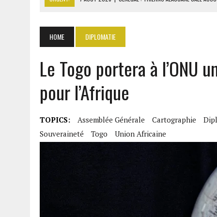
7 AOÛT 2026
|
GAZ GTA : KOSMOS ENERGY ACTUALISE L’AVANCEMENT
7 AOÛT 2026
|
OUATTARA APPELLE À L’UNION NATIONALE POUR BÂTIR
HOME
DIPLOMATIE
7 AOÛT 2026
|
CÔTE D’IVOIRE : OUATTARA GRACIE 4 661 DÉTENUS P
Le Togo portera à l’ONU u
7 AOÛT 2026
|
SÉNÉGAL : THIERNO ALASSANE SALL ACCUSE PASTEF D
pour l’Afrique
TOPICS:
Assemblée Générale
Cartographie
Dip
Souveraineté
Togo
Union Africaine