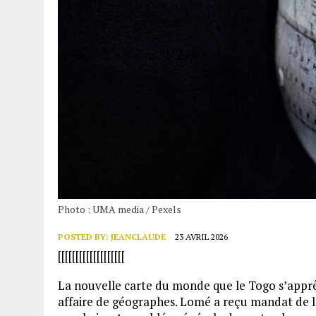
Photo : UMA media / Pexels
POSTED BY:
JEANCLAUDE
23 AVRIL 2026
[[[[[[[[[[[[[[[[[[[
La nouvelle carte du monde que le Togo s’apprê
affaire de géographes. Lomé a reçu mandat de l’