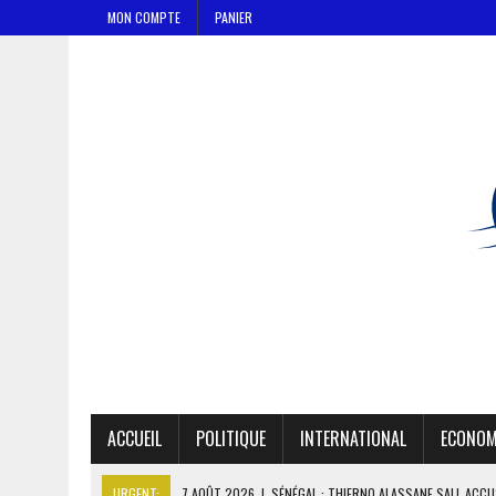
MON COMPTE
PANIER
ACCUEIL
POLITIQUE
INTERNATIONAL
ECONOM
URGENT:
7 AOÛT 2026
|
LE PREMIER MINISTRE GUINÉEN SALUE LE 