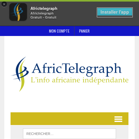
×
Africtelegraph
Installer l'app
Africtelegraph
Gratuit - Gratuit
MON COMPTE
PANIER