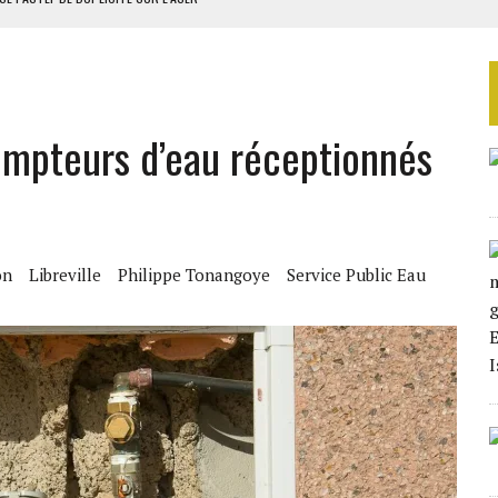
RIEN DE DÉVELOPPEMENT
 DU PROJET SÉNÉGALO-MAURITANIEN
 LA GRANDE CÔTE D’IVOIRE
ompteurs d’eau réceptionnés
OUR L’INDÉPENDANCE
on
Libreville
Philippe Tonangoye
Service Public Eau