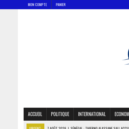
MON COMPTE
PANIER
ACCUEIL
POLITIQUE
INTERNATIONAL
ECONOM
URGENT:
7 AOÛT 2026
|
SÉNÉGAL : THIERNO ALASSANE SALL ACCU