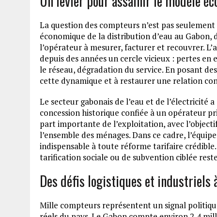
Un levier pour assainir le modèle é
La question des compteurs n’est pas seulement
économique de la distribution d’eau au Gabon, do
l’opérateur à mesurer, facturer et recouvrer. L’
depuis des années un cercle vicieux : pertes en
le réseau, dégradation du service. En posant des d
cette dynamique et à restaurer une relation contr
Le secteur gabonais de l’eau et de l’électricité a
concession historique confiée à un opérateur pri
part importante de l’exploitation, avec l’objectif
l’ensemble des ménages. Dans ce cadre, l’équi
indispensable à toute réforme tarifaire crédible.
tarification sociale ou de subvention ciblée rest
Des défis logistiques et industriels 
Mille compteurs représentent un signal politiqu
réels du pays. Le Gabon compte environ 2,4 milli