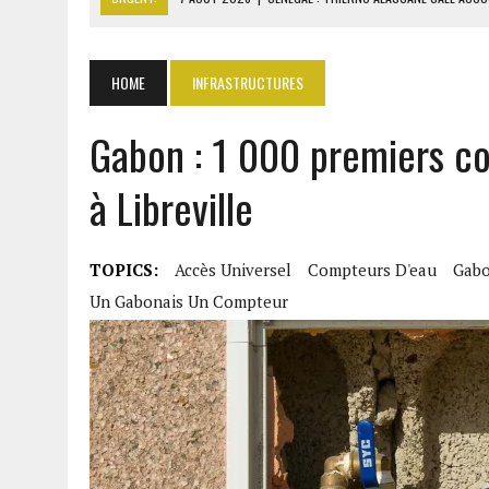
7 AOÛT 2026
|
LE PREMIER MINISTRE GUINÉEN SALUE LE MODÈLE IVOI
7 AOÛT 2026
|
GAZ GTA : KOSMOS ENERGY ACTUALISE L’AVANCEMENT
HOME
INFRASTRUCTURES
7 AOÛT 2026
|
OUATTARA APPELLE À L’UNION NATIONALE POUR BÂTIR
Gabon : 1 000 premiers c
7 AOÛT 2026
|
CÔTE D’IVOIRE : OUATTARA GRACIE 4 661 DÉTENUS P
à Libreville
TOPICS:
Accès Universel
Compteurs D'eau
Gab
Un Gabonais Un Compteur