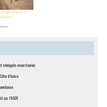
: le Gabon verse 2
A à Suez
tures"
et sénégalo-mauritanien
Côte d’Ivoire
épendance
té sur l’ASER