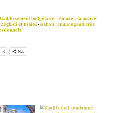
ffaiblissement budgétaire
·
Tunisie : la justice
 Zeghidi et Bsaies
·
Gabon : Immongault crée
essionnels
X
Plus