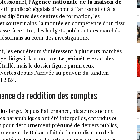
fessionnel, l’
Agence nationale de la maison de
tif public sénégalais d’appui à l’artisanat et à la
nes diplômés des centres de formation, les
 et soutenir ainsi la montée en compétence d’un tissu
sse, à ce titre, des budgets publics et des marchés
t désormais au cœur des investigations.
nt, les enquêteurs s’intéressent à plusieurs marchés
 dirigeait la structure. Le périmètre exact des
aillé, mais le dossier figure parmi ceux
uvertes depuis l’arrivée au pouvoir du tandem
l 2024.
quence de reddition des comptes
us large. Depuis l’alternance, plusieurs anciens
es parapubliques ont été interpellés, entendus ou
es pour détournement présumé de deniers publics,
ernement de Dakar a fait de la moralisation de la
mité politique, et la justice avance dossier après