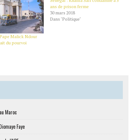
Sénégal : Khalifa Sall condamné à 5
ans de prison ferme
30 mars 2018
Dans "Politique"
: Pape Malick Ndour
rait du pourvoi
 au Maroc
 Diomaye Faye