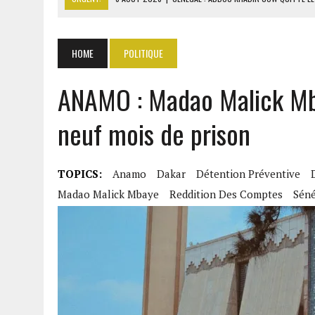
6 AOÛT 2026
|
LA BANQUE MONDIALE ACCORDE 340 MILLIARDS FCFA 
6 AOÛT 2026
|
RWANDA : LES MÉNAGES APPELÉS À DEVENIR PRODUCT
HOME
POLITIQUE
6 AOÛT 2026
|
MONDIAL 2030 : INFANTINO ACCUSÉ D’AVOIR PROMIS 
ANAMO : Madao Malick Mba
6 AOÛT 2026
|
SÉNÉGAL : ABDOU KHADIR SOW QUITTE LE PRP POUR 
neuf mois de prison
TOPICS:
Anamo
Dakar
Détention Préventive
Madao Malick Mbaye
Reddition Des Comptes
Séné