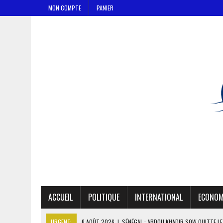
MON COMPTE
PANIER
ACCUEIL
POLITIQUE
INTERNATIONAL
ECONOM
URGENT:
6 AOÛT 2026
|
CÔTE D’IVOIRE-UE : 1 074 LIGNES TARIFA