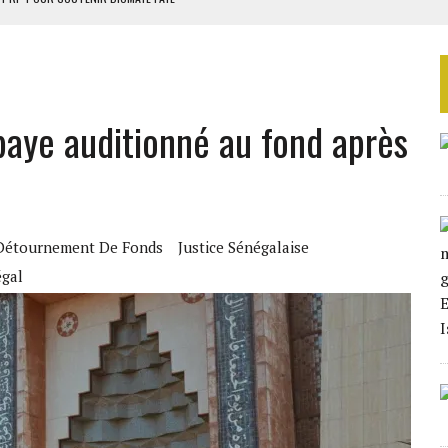
AU SÉNÉGAL
EURS D’ÉLECTRICITÉ SOLAIRE
LA FINALE AU MAROC
ye auditionné au fond après
SOUTENIR DIOMAYE FAYE
Détournement De Fonds
Justice Sénégalaise
gal