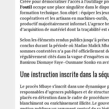
Créée pour démocratiser l’accès à l’outillage pro
l’outil
occupe une place singulière dans le disposi
formation technique. Son objet : équiper les jeu
coopératives et les artisans en machines-outils,
productif majoritairement informel. L’agence bra
d’acquisition de matériel dont la traçabilité es
Selon les éléments rendus publics jusqu’à prése
conclus durant la période où Madao Malick Mbaye
sommes contestées n’a pas été officiellement dét
régulièrement cités dans la vague d’enquêtes o
Bassirou Diomaye Faye–Ousmane Sonko en avri
Une instruction inscrite dans la sé
Le procès Mbaye s’inscrit dans une dynamique pl
responsables d’agences publiques et de structur
placés en détention dans le cadre de procédur
blanchiment ou enrichissement illicite. Le gouv
gestion publique un argument central de sa légiti