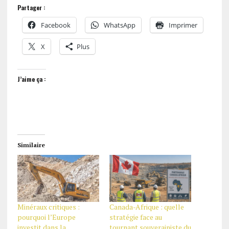
Partager :
Facebook
WhatsApp
Imprimer
X
Plus
J’aime ça :
Similaire
Minéraux critiques :
Canada-Afrique : quelle
pourquoi l’Europe
stratégie face au
investit dans la
tournant souverainiste du