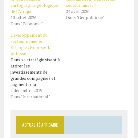
cartographie géologique
secteur minier ?
de l’Afrique
24 avril 2026
10 juillet 2026
Dans "Géopolitique"
Dans "Economie"
Développement du
secteur minier en
Éthiopie : Prioriser la
potasse
Dans sa stratégie visant à
attirer les
investissements de
grandes compagnies et
augmenter la
contribution du secteur
2 décembre 2019
minier à l’économie,
Dans "International"
l’Éthiopie veut prioriser
la potasse et les
minéraux de
construction. Pour que
ACTUALITÉ AFRICAINE
les sociétés minières
étrangères relancent le