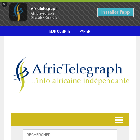
×
Africtelegraph
Installer l'app
Africtelegraph
Gratuit - Gratuit
MON COMPTE
PANIER