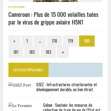
ECONOMIE
Cameroun : Plus de 15 000 volailles tuées
par le virus de grippe aviaire H5N1
«
1
…
178
179
180
181
182
183
»
LES PLUS POPULAIRES:
GSEZ : Infrastructures structurantes et
développement durable, un lien étroit
Gabon : Soutenir les mesures de
réduction du train de vie de l’Etat est