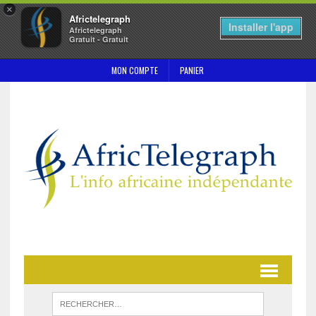
×
Africtelegraph
Installer l'app
Africtelegraph
Gratuit - Gratuit
MON COMPTE
PANIER