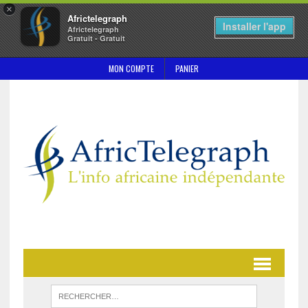
×
Africtelegraph
Installer l'app
Africtelegraph
Gratuit - Gratuit
MON COMPTE
PANIER