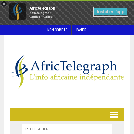
×
Africtelegraph
Installer l'app
Africtelegraph
Gratuit - Gratuit
MON COMPTE
PANIER