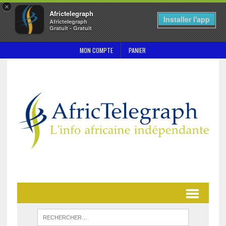
×
Africtelegraph
Installer l'app
Africtelegraph
Gratuit - Gratuit
MON COMPTE
PANIER