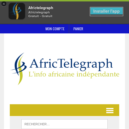
×
Africtelegraph
Installer l'app
Africtelegraph
Gratuit - Gratuit
MON COMPTE
PANIER