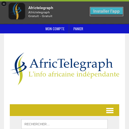
×
Africtelegraph
Installer l'app
Africtelegraph
Gratuit - Gratuit
MON COMPTE
PANIER