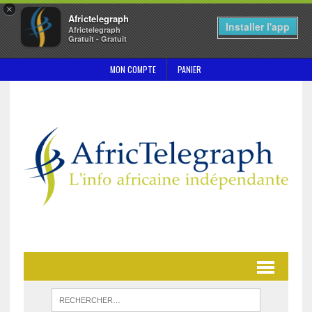
×
Africtelegraph
Installer l'app
Africtelegraph
Gratuit - Gratuit
MON COMPTE
PANIER