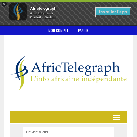
×
Africtelegraph
Installer l'app
Africtelegraph
Gratuit - Gratuit
MON COMPTE
PANIER