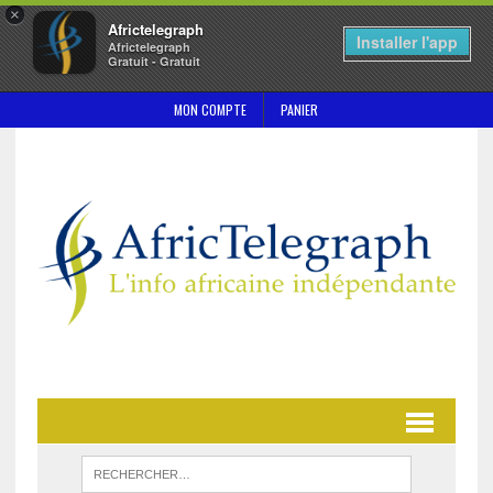
×
Africtelegraph
Installer l'app
Africtelegraph
Gratuit - Gratuit
MON COMPTE
PANIER