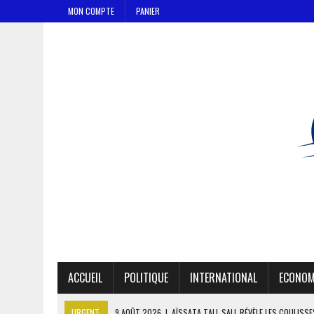
MON COMPTE
PANIER
ACCUEIL
POLITIQUE
INTERNATIONAL
ECONOM
URGENT:
9 AOÛT 2026
|
AÏSSATA TALL SALL RÉVÈLE LES COULISS