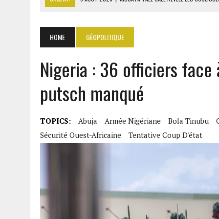
9 AOÛT 2026
|
ITURI : 13 CIVILS TUÉS ET UN VILLAGE INCENDIÉ PAR L
9 AOÛT 2026
|
AFFAIRE PAPE CHEIKH DIALLO : OUSMANE KANE CRAINT
HOME
GÉOPOLITIQUE
9 AOÛT 2026
|
GABON : 46 000 ÉLÈVES DU PRIMAIRE AFFECTÉS EN CL
Nigeria : 36 officiers face
9 AOÛT 2026
|
ASSALA À DAMAS : UN CONCERT QUI RAVIVE LES FRAC
putsch manqué
TOPICS:
Abuja
Armée Nigériane
Bola Tinubu
Sécurité Ouest-Africaine
Tentative Coup D'état