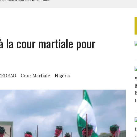
ES ADF
 DE NOUVELLES RELAXES
ASSE DE SIXIÈME
 à la cour martiale pour
TURES SYRIENNES
CEDEAO
Cour Martiale
Nigéria