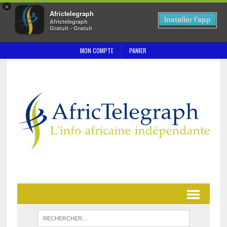
×
Africtelegraph
Installer l'app
Africtelegraph
Gratuit - Gratuit
MON COMPTE
PANIER