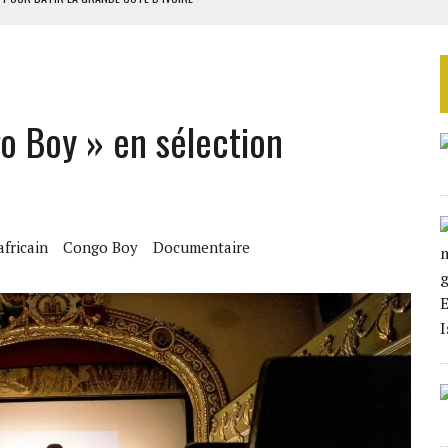
1 DÉTENUS POUR L’INDÉPENDANCE
E DUPLICITÉ SUR L’ASER
RIEN DE DÉVELOPPEMENT
 DU PROJET SÉNÉGALO-MAURITANIEN
go Boy » en sélection
fricain
Congo Boy
Documentaire