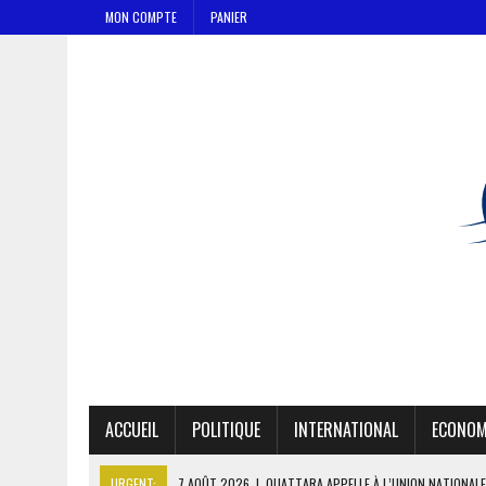
MON COMPTE
PANIER
ACCUEIL
POLITIQUE
INTERNATIONAL
ECONOM
URGENT:
7 AOÛT 2026
|
OUATTARA APPELLE À L’UNION NATIONALE