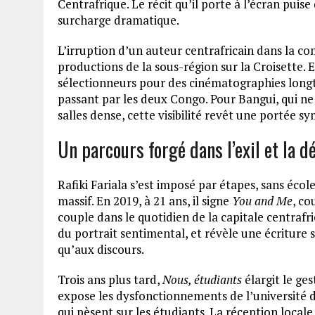
Centrafrique. Le récit qu’il porte à l’écran puis
surcharge dramatique.
L’irruption d’un auteur centrafricain dans la co
productions de la sous-région sur la Croisette. E
sélectionneurs pour des cinématographies long
passant par les deux Congo. Pour Bangui, qui ne d
salles dense, cette visibilité revêt une portée s
Un parcours forgé dans l’exil et la d
Rafiki Fariala s’est imposé par étapes, sans écol
massif. En 2019, à 21 ans, il signe
You and Me
, co
couple dans le quotidien de la capitale centrafri
du portrait sentimental, et révèle une écriture s
qu’aux discours.
Trois ans plus tard,
Nous, étudiants
élargit le ge
expose les dysfonctionnements de l’université d
qui pèsent sur les étudiants. La réception local