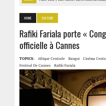
7 AOÛT 2026
|
CÔTE D’IVOIRE : OUATTARA GRACIE 4 66
7 AOÛT 2026
|
SÉNÉGAL : THIERNO ALASSANE SALL ACCUSE PASTEF D
HOME
CULTURE
7 AOÛT 2026
|
LE PREMIER MINISTRE GUINÉEN SALUE LE MODÈLE IVOI
7 AOÛT 2026
|
GAZ GTA : KOSMOS ENERGY ACTUALISE L’AVANCEMENT
Rafiki Fariala porte « Con
officielle à Cannes
TOPICS:
Afrique Centrale
Bangui
Cinéma Centra
Festival De Cannes
Rafiki Fariala