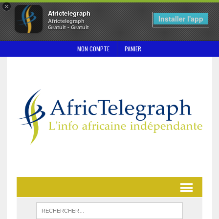
×
Africtelegraph
Installer l'app
Africtelegraph
Gratuit - Gratuit
MON COMPTE
PANIER