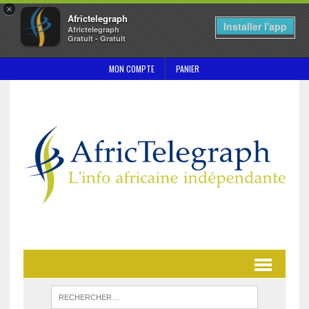
×
Africtelegraph
Installer l'app
Africtelegraph
Gratuit - Gratuit
MON COMPTE
PANIER