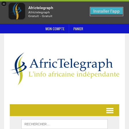
×
Africtelegraph
Installer l'app
Africtelegraph
Gratuit - Gratuit
MON COMPTE
PANIER