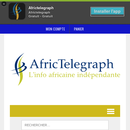
×
Africtelegraph
Installer l'app
Africtelegraph
Gratuit - Gratuit
MON COMPTE
PANIER