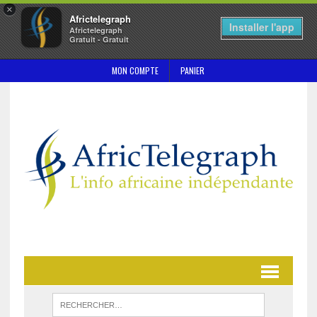
×
Africtelegraph
Installer l'app
Africtelegraph
Gratuit - Gratuit
MON COMPTE
PANIER