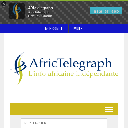
×
Africtelegraph
Installer l'app
Africtelegraph
Gratuit - Gratuit
MON COMPTE
PANIER