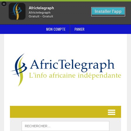
×
Africtelegraph
Installer l'app
Africtelegraph
Gratuit - Gratuit
MON COMPTE
PANIER