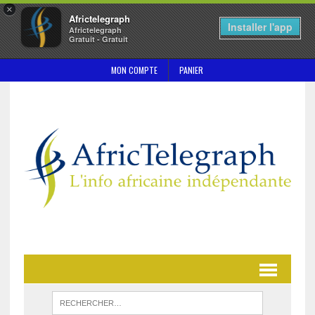
×
Africtelegraph
Installer l'app
Africtelegraph
Gratuit - Gratuit
MON COMPTE
PANIER