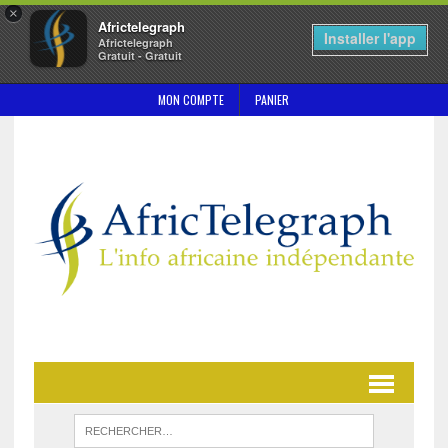
×
Africtelegraph
Installer l'app
Africtelegraph
Gratuit - Gratuit
MON COMPTE
PANIER