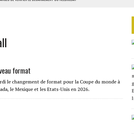
TON UN PROJET D’ACCORD
 DU PROJET SÉNÉGALO-MAURITANIEN
 LA GRANDE CÔTE D’IVOIRE
ll
SIER SOCIAL DE MOANDA
uveau format
 mardi le changement de format pour la Coupe du monde à
ada, le Mexique et les Etats-Unis en 2026.