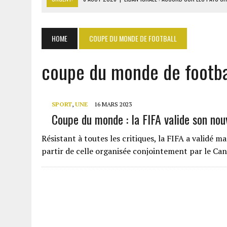
8 AOÛT 2026
|
DÉTROIT D’ORMUZ : MASCATE TRANSMET À WASHING
7 AOÛT 2026
|
GAZ GTA : KOSMOS ENERGY ACTUALISE L’AVANCEMENT
HOME
COUPE DU MONDE DE FOOTBALL
7 AOÛT 2026
|
OUATTARA APPELLE À L’UNION NATIONALE POUR BÂTIR
coupe du monde de footba
8 AOÛT 2026
|
COMILOG : LA MINISTRE DU TRAVAIL REPREND LE DOS
SPORT
,
UNE
16 MARS 2023
Coupe du monde : la FIFA valide son no
Résistant à toutes les critiques, la FIFA a validé
partir de celle organisée conjointement par le Can