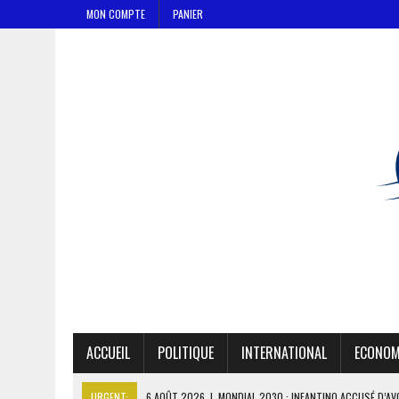
MON COMPTE
PANIER
ACCUEIL
POLITIQUE
INTERNATIONAL
ECONOM
URGENT:
6 AOÛT 2026
|
MONDIAL 2030 : INFANTINO ACCUSÉ D’AV