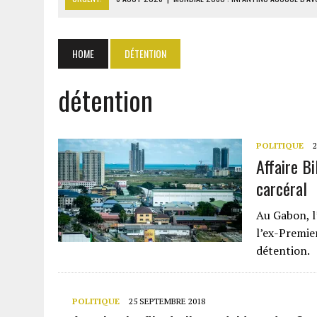
6 AOÛT 2026
|
SÉNÉGAL : ABDOU KHADIR SOW QUITTE LE PRP POUR 
6 AOÛT 2026
|
CÔTE D’IVOIRE-UE : 1 074 LIGNES TARIFAIRES DANS LA
HOME
DÉTENTION
6 AOÛT 2026
|
LA BANQUE MONDIALE ACCORDE 340 MILLIARDS FCFA 
détention
6 AOÛT 2026
|
CAN FÉMININE : LA CÔTE D’IVOIRE ET L’AFRIQUE DU 
POLITIQUE
2
Affaire B
carcéral
Au Gabon, l
l’ex-Premie
détention.
POLITIQUE
25 SEPTEMBRE 2018