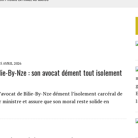
SOUTENIR DIOMAYE FAYE
 4E PHASE DE L’APE
AU SÉNÉGAL
SUD DÉCROCHENT LEUR QUALIFICATION POUR LES QUARTS DE FINALE
5 AVRIL 2026
ilie-By-Nze : son avocat dément tout isolement
’avocat de Bilie-By-Nze dément l’isolement carcéral de
r ministre et assure que son moral reste solide en