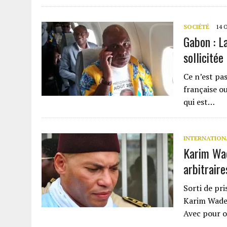
SOCIÉTÉ
14 
Gabon : L
sollicitée
Ce n’est pas
française ou
qui est…
INTERNATION
Karim Wad
arbitraire
Sorti de pri
Karim Wade 
Avec pour o