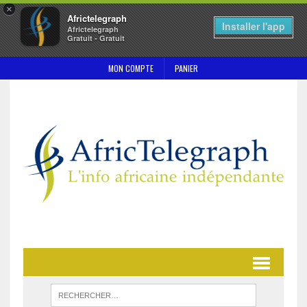
×
Africtelegraph
Installer l'app
Africtelegraph
Gratuit - Gratuit
MON COMPTE
PANIER