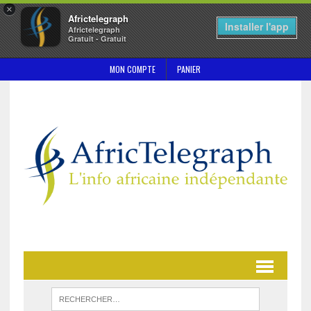
×
Africtelegraph
Installer l'app
Africtelegraph
Gratuit - Gratuit
MON COMPTE
PANIER