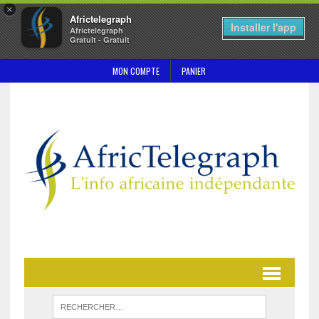
×
Africtelegraph
Installer l'app
Africtelegraph
Gratuit - Gratuit
MON COMPTE
PANIER