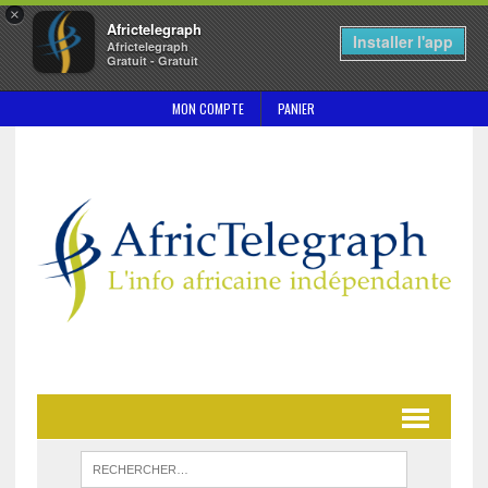
×
Africtelegraph
Installer l'app
Africtelegraph
Gratuit - Gratuit
MON COMPTE
PANIER