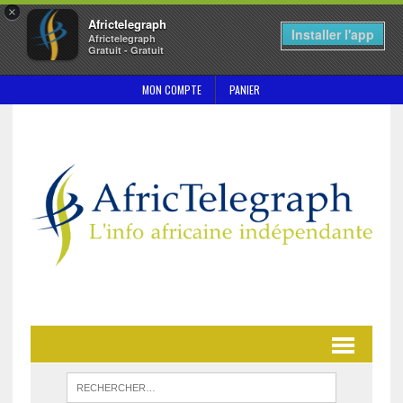
×
Africtelegraph
Installer l'app
Africtelegraph
Gratuit - Gratuit
MON COMPTE
PANIER