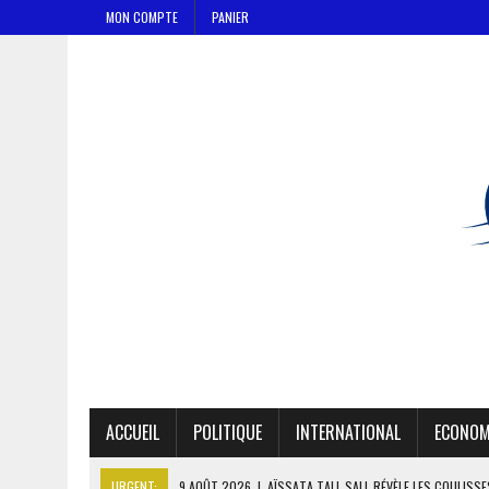
MON COMPTE
PANIER
ACCUEIL
POLITIQUE
INTERNATIONAL
ECONOM
URGENT:
9 AOÛT 2026
|
AÏSSATA TALL SALL RÉVÈLE LES COULISS