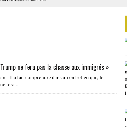
ES ADF
 DE NOUVELLES RELAXES
ASSE DE SIXIÈME
TURES SYRIENNES
Trump ne fera pas la chasse aux immigrés »
ins. Il a fait comprendre dans un entretien que, le
 ne fera…