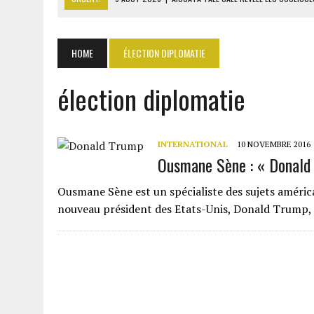
9 AOÛT 2026
|
ITURI : 13 CIVILS TUÉS ET UN VILLAGE INCENDIÉ PAR L
9 AOÛT 2026
|
AFFAIRE PAPE CHEIKH DIALLO : OUSMANE KANE CRAINT
HOME
ÉLECTION DIPLOMATIE
9 AOÛT 2026
|
GABON : 46 000 ÉLÈVES DU PRIMAIRE AFFECTÉS EN CL
élection diplomatie
9 AOÛT 2026
|
ASSALA À DAMAS : UN CONCERT QUI RAVIVE LES FRAC
INTERNATIONAL
10 NOVEMBRE 2016
Ousmane Sène : « Donald 
Ousmane Sène est un spécialiste des sujets américa
nouveau président des Etats-Unis, Donald Trump,