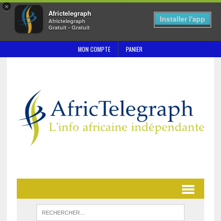
×
Africtelegraph
Installer l'app
Africtelegraph
Gratuit - Gratuit
MON COMPTE
PANIER